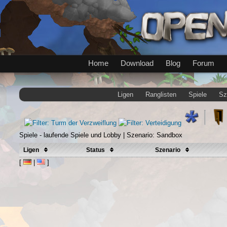
Home
Download
Blog
Forum
Ligen
Ranglisten
Spiele
Sz
Spiele - laufende Spiele und Lobby | Szenario: Sandbox
Ligen
Status
Szenario
[
|
]