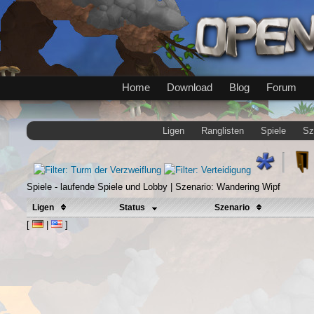
Home
Download
Blog
Forum
Ligen
Ranglisten
Spiele
Sz
Spiele - laufende Spiele und Lobby | Szenario: Wandering Wipf
Ligen
Status
Szenario
[
|
]