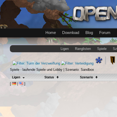
Home
Download
Blog
Forum
Ligen
Ranglisten
Spiele
Sz
Spiele - laufende Spiele und Lobby | Szenario: Sandbox
Ligen
Status
Szenario
[
|
]