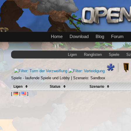
Home
Download
Blog
Forum
Ligen
Ranglisten
Spiele
Sz
Spiele - laufende Spiele und Lobby | Szenario: Sandbox
Ligen
Status
Szenario
[
|
]