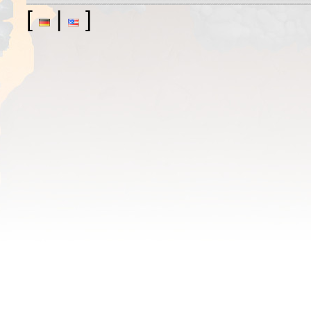
[
|
]