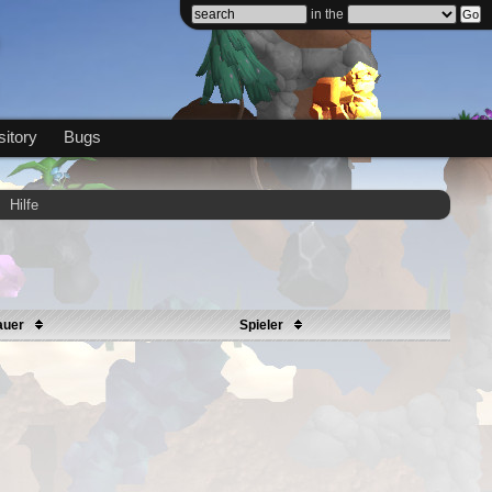
in the
itory
Bugs
Hilfe
auer
Spieler