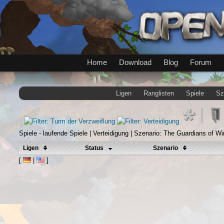
Home
Download
Blog
Forum
Ligen
Ranglisten
Spiele
Sz
Spiele - laufende Spiele | Verteidigung | Szenario: The Guardians of Wi
Ligen
Status
Szenario
[
|
]