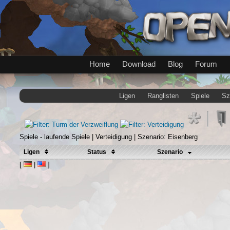
Home
Download
Blog
Forum
Ligen
Ranglisten
Spiele
Sz
Spiele - laufende Spiele | Verteidigung | Szenario: Eisenberg
Ligen
Status
Szenario
[
|
]