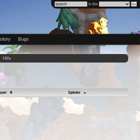
in the
itory
Bugs
Hilfe
auer
Spieler