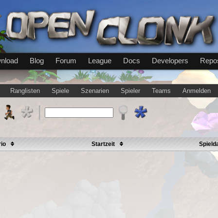
nload
Blog
Forum
League
Docs
Developers
Repos
Ranglisten
Spiele
Szenarien
Spieler
Teams
Anmelden
rio
Startzeit
Spield