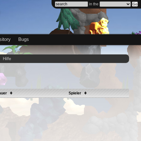
in the
itory
Bugs
Hilfe
auer
Spieler