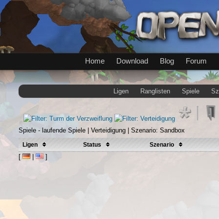
Home
Download
Blog
Forum
Ligen
Ranglisten
Spiele
Sz
Spiele - laufende Spiele | Verteidigung | Szenario: Sandbox
Ligen
Status
Szenario
[
|
]