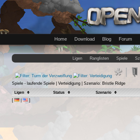
Home
Download
Blog
Forum
Ligen
Ranglisten
Spiele
Sz
Spiele - laufende Spiele | Verteidigung | Szenario: Bristle Ridge
Ligen
Status
Szenario
[
|
]