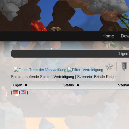
Home
Dow
Ligen
Spiele - laufende Spiele | Verteidigung | Szenario: Bristle Ridge
Ligen
Status
Szena
[
|
]