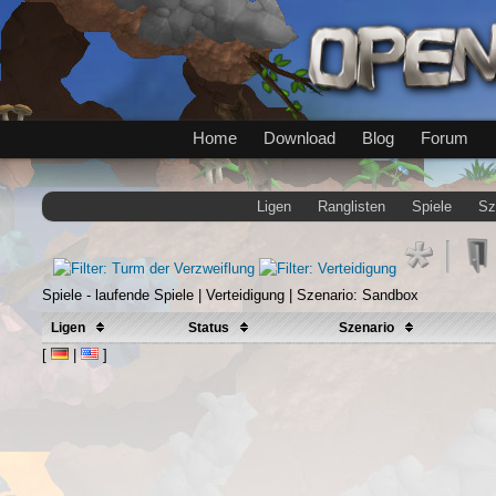
Home
Download
Blog
Forum
Ligen
Ranglisten
Spiele
Sz
Spiele - laufende Spiele | Verteidigung | Szenario: Sandbox
Ligen
Status
Szenario
[
|
]