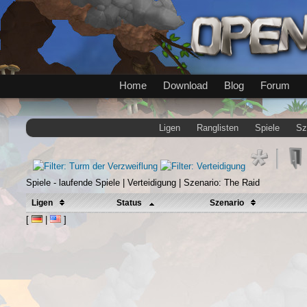
Home
Download
Blog
Forum
Ligen
Ranglisten
Spiele
Sz
Spiele - laufende Spiele | Verteidigung | Szenario: The Raid
Ligen
Status
Szenario
[
|
]