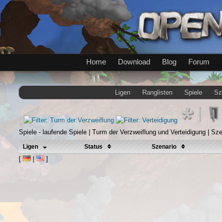
Home
Download
Blog
Forum
Ligen
Ranglisten
Spiele
Sz
Spiele - laufende Spiele | Turm der Verzweiflung und Verteidigung | Sz
Ligen
Status
Szenario
[
|
]