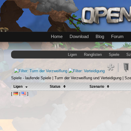
Home
Download
Blog
Forum
Ligen
Ranglisten
Spiele
Sz
Spiele - laufende Spiele | Turm der Verzweiflung und Verteidigung | Sz
Ligen
Status
Szenario
[
|
]