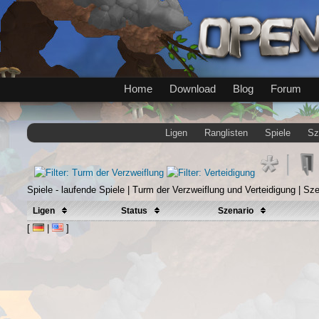
Home
Download
Blog
Forum
Ligen
Ranglisten
Spiele
Sz
Spiele - laufende Spiele | Turm der Verzweiflung und Verteidigung | Sz
Ligen
Status
Szenario
[
|
]