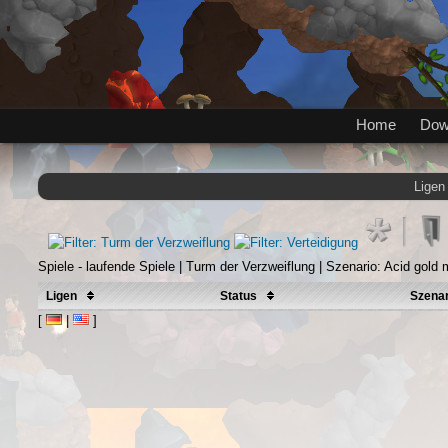
Home
Dow
Ligen
Spiele - laufende Spiele | Turm der Verzweiflung | Szenario: Acid gold 
Ligen
Status
Szena
[
|
]