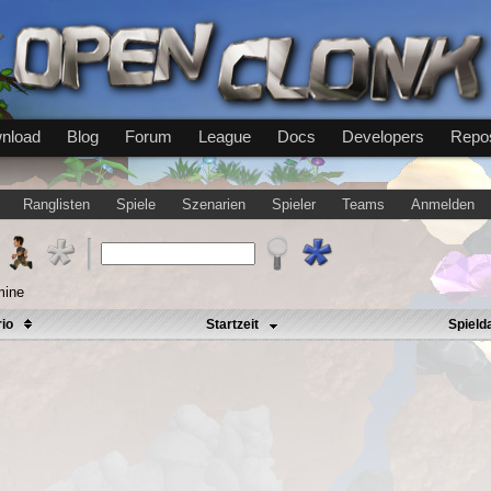
nload
Blog
Forum
League
Docs
Developers
Repos
Ranglisten
Spiele
Szenarien
Spieler
Teams
Anmelden
mine
rio
Startzeit
Spield