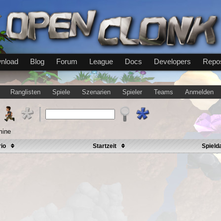
nload
Blog
Forum
League
Docs
Developers
Repos
Ranglisten
Spiele
Szenarien
Spieler
Teams
Anmelden
mine
rio
Startzeit
Spield