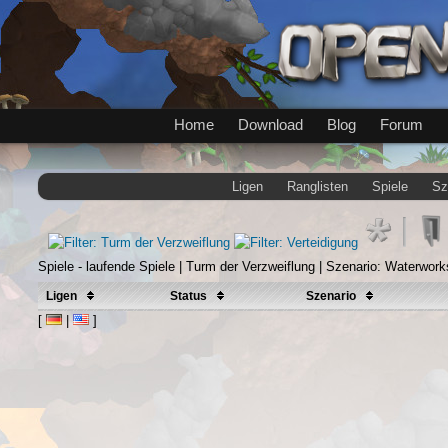
Home
Download
Blog
Forum
Ligen
Ranglisten
Spiele
Sz
Spiele - laufende Spiele | Turm der Verzweiflung | Szenario: Waterwork
Ligen
Status
Szenario
[
|
]