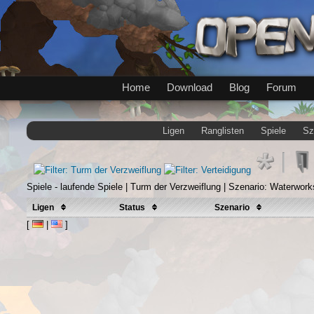
Home
Download
Blog
Forum
Ligen
Ranglisten
Spiele
Sz
Spiele - laufende Spiele | Turm der Verzweiflung | Szenario: Waterwork
Ligen
Status
Szenario
[
|
]