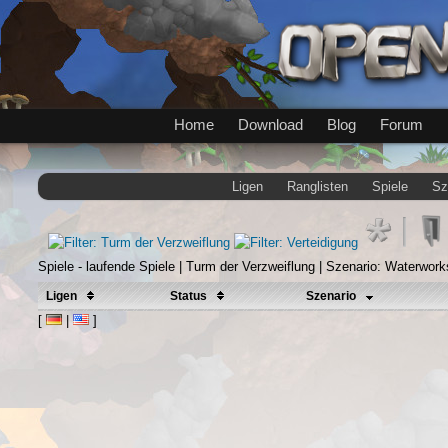
Home
Download
Blog
Forum
Ligen
Ranglisten
Spiele
Sz
Spiele - laufende Spiele | Turm der Verzweiflung | Szenario: Waterwork
Ligen
Status
Szenario
[
|
]