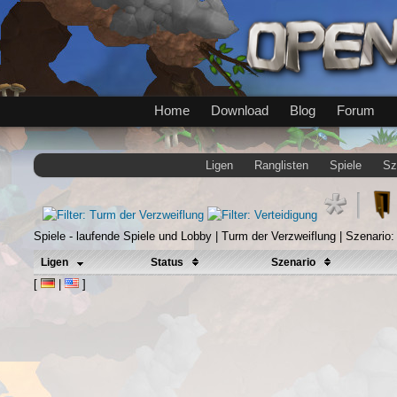
Home
Download
Blog
Forum
Ligen
Ranglisten
Spiele
Sz
Spiele - laufende Spiele und Lobby | Turm der Verzweiflung | Szenario:
Ligen
Status
Szenario
[
|
]