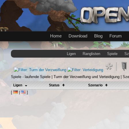
Home
Download
Blog
Forum
Ligen
Ranglisten
Spiele
Sz
Spiele - laufende Spiele | Turm der Verzweiflung und Verteidigung | Sze
Ligen
Status
Szenario
[
|
]