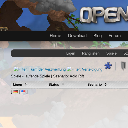
Home
Download
Blog
Forum
Ligen
Ranglisten
Spiele
Sz
Spiele - laufende Spiele | Szenario: Acid Rift
Ligen
Status
Szenario
[
|
]