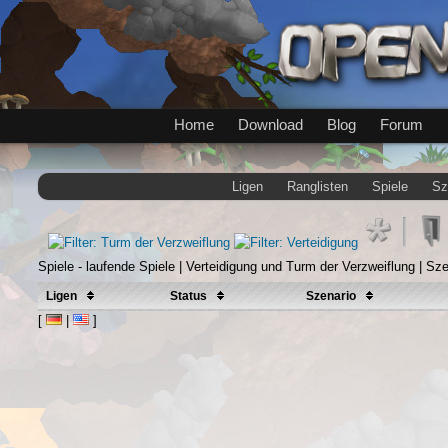
Home
Download
Blog
Forum
Ligen
Ranglisten
Spiele
Sz
Spiele - laufende Spiele | Verteidigung und Turm der Verzweiflung | Sz
Ligen
Status
Szenario
[
|
]