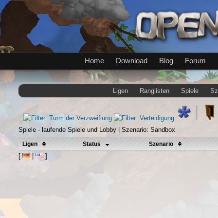
Home
Download
Blog
Forum
Ligen
Ranglisten
Spiele
Sz
Spiele - laufende Spiele und Lobby | Szenario: Sandbox
Ligen
Status
Szenario
[
|
]