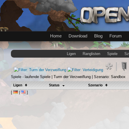
Home
Download
Blog
Forum
Ligen
Ranglisten
Spiele
Sz
Spiele - laufende Spiele | Turm der Verzweiflung | Szenario: Sandbox
Ligen
Status
Szenario
[
|
]