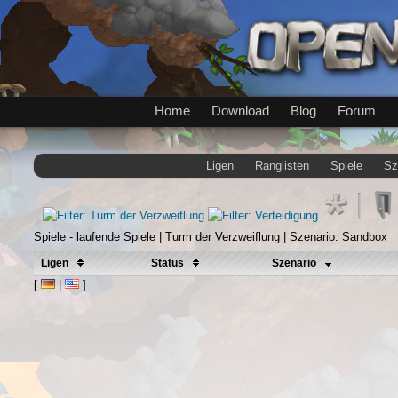
Home
Download
Blog
Forum
Ligen
Ranglisten
Spiele
Sz
Spiele - laufende Spiele | Turm der Verzweiflung | Szenario: Sandbox
Ligen
Status
Szenario
[
|
]