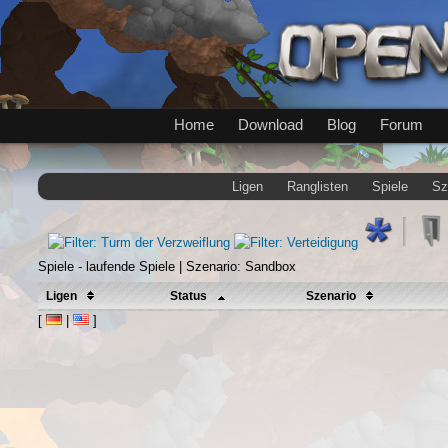
Home
Download
Blog
Forum
Ligen
Ranglisten
Spiele
Sz
Spiele - laufende Spiele | Szenario: Sandbox
Ligen
Status
Szenario
[
|
]