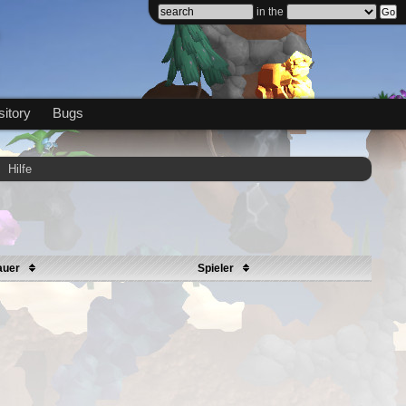
in the
itory
Bugs
Hilfe
auer
Spieler