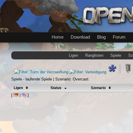
Home
Download
Blog
Forum
Ligen
Ranglisten
Spiele
Sz
Spiele - laufende Spiele | Szenario: Overcast
Ligen
Status
Szenario
[
|
]