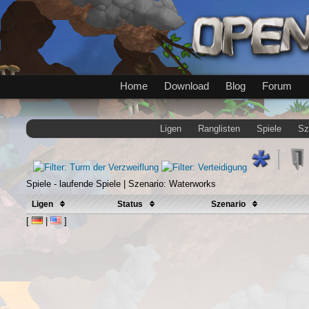
Home
Download
Blog
Forum
Ligen
Ranglisten
Spiele
Sz
Spiele - laufende Spiele | Szenario: Waterworks
Ligen
Status
Szenario
[
|
]