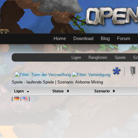
Home
Download
Blog
Forum
Ligen
Ranglisten
Spiele
Sz
Spiele - laufende Spiele | Szenario: Airborne Mining
Ligen
Status
Szenario
[
|
]