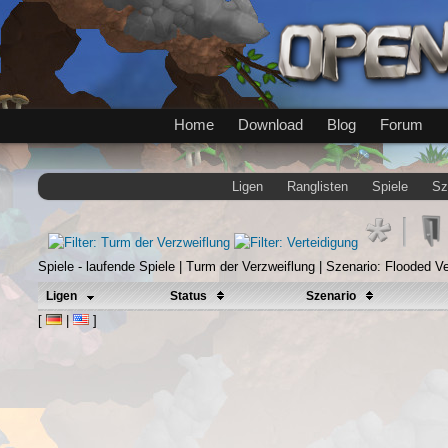
Home
Download
Blog
Forum
Ligen
Ranglisten
Spiele
Sz
Spiele - laufende Spiele | Turm der Verzweiflung | Szenario: Flooded V
Ligen
Status
Szenario
[
|
]