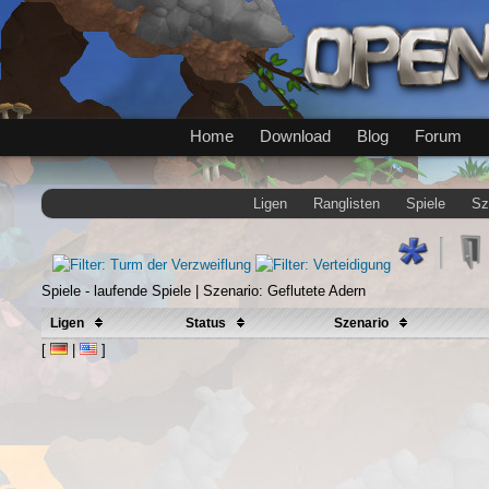
Home
Download
Blog
Forum
Ligen
Ranglisten
Spiele
Sz
Spiele - laufende Spiele | Szenario: Geflutete Adern
Ligen
Status
Szenario
[
|
]