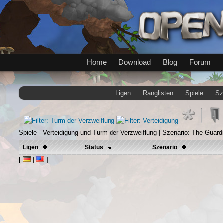
Home
Download
Blog
Forum
Ligen
Ranglisten
Spiele
Sz
Spiele - Verteidigung und Turm der Verzweiflung | Szenario: The Guard
Ligen
Status
Szenario
[
|
]