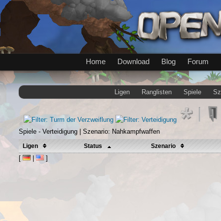
Home
Download
Blog
Forum
Ligen
Ranglisten
Spiele
Sz
Spiele - Verteidigung | Szenario: Nahkampfwaffen
Ligen
Status
Szenario
[
|
]