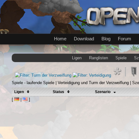
Home
Download
Blog
Forum
Ligen
Ranglisten
Spiele
Sz
Spiele - laufende Spiele | Verteidigung und Turm der Verzweiflung | Sze
Ligen
Status
Szenario
[
|
]