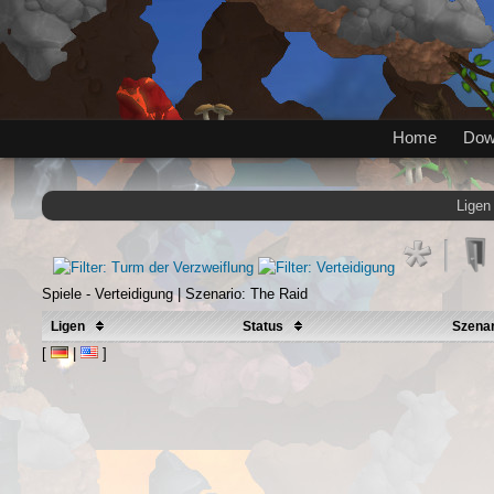
Home
Dow
Ligen
Spiele - Verteidigung | Szenario: The Raid
Ligen
Status
Szena
[
|
]