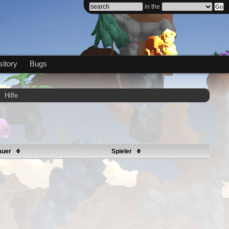
in the
itory
Bugs
Hilfe
auer
Spieler