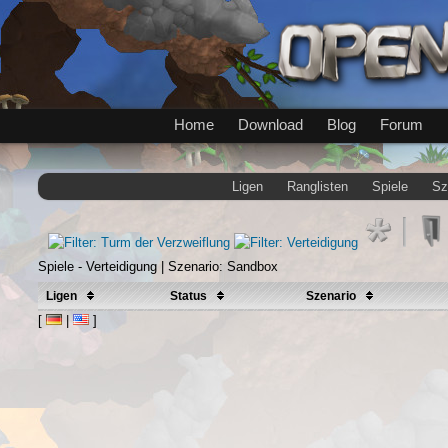
Home
Download
Blog
Forum
Ligen
Ranglisten
Spiele
Sz
Spiele - Verteidigung | Szenario: Sandbox
Ligen
Status
Szenario
[
|
]