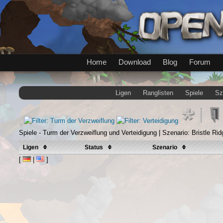
Home
Download
Blog
Forum
Ligen
Ranglisten
Spiele
Sz
Spiele - Turm der Verzweiflung und Verteidigung | Szenario: Bristle Rid
Ligen
Status
Szenario
[
|
]