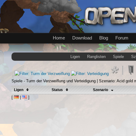
Home
Download
Blog
Forum
Ligen
Ranglisten
Spiele
Sz
Spiele - Turm der Verzweiflung und Verteidigung | Szenario: Acid gold 
Ligen
Status
Szenario
[
|
]