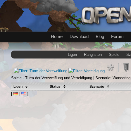
Home
Download
Blog
Forum
Ligen
Ranglisten
Spiele
Sz
Spiele - Turm der Verzweiflung und Verteidigung | Szenario: Wandering
Ligen
Status
Szenario
[
|
]