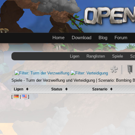
Home
Download
Blog
Forum
Ligen
Ranglisten
Spiele
Sz
Spiele - Turm der Verzweiflung und Verteidigung | Szenario: Bombing B
Ligen
Status
Szenario
[
|
]