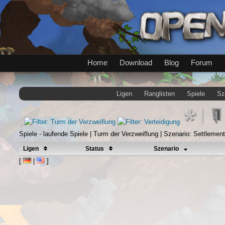
Home
Download
Blog
Forum
Ligen
Ranglisten
Spiele
Sz
Spiele - laufende Spiele | Turm der Verzweiflung | Szenario: Settlement
Ligen
Status
Szenario
[
|
]