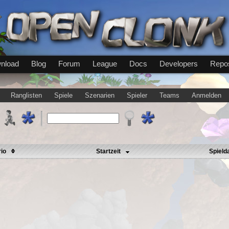
nload
Blog
Forum
League
Docs
Developers
Repos
Ranglisten
Spiele
Szenarien
Spieler
Teams
Anmelden
rio
Startzeit
Spield