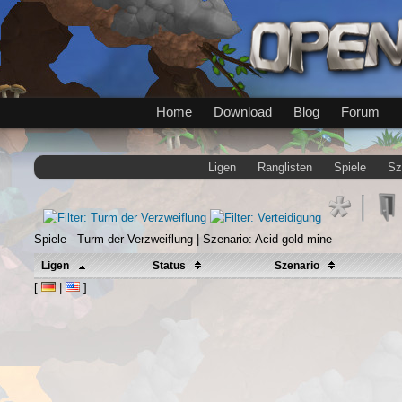
Home
Download
Blog
Forum
Ligen
Ranglisten
Spiele
Sz
Spiele - Turm der Verzweiflung | Szenario: Acid gold mine
Ligen
Status
Szenario
[
|
]