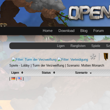
Home
Download
Blog
Forum
Ligen
Ranglisten
Spiele
Sz
Spiele - Lobby | Turm der Verzweiflung | Szenario: Molten Monarch
Ligen
Status
Szenario
[
|
]